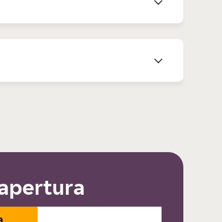
 apertura
a