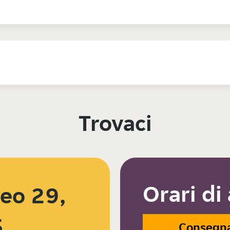
Trovaci
Orari di
neo 29,
5
Consegn