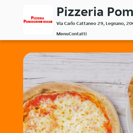
Passa
Pizzeria Pom
al
contenuto
Via Carlo Cattaneo 29, Legnano, 2
principale
Menu
Contatti