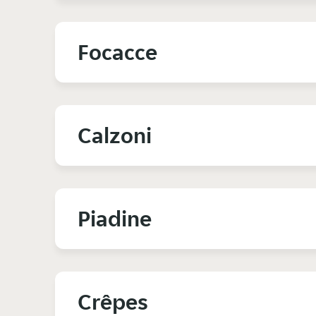
Focacce
Calzoni
Piadine
Crêpes